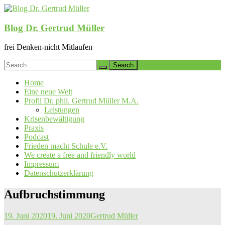
Skip
to
content
Blog Dr. Gertrud Müller
frei Denken-nicht Mitlaufen
Search
for:
Home
Eine neue Welt
Profil Dr. phil. Gertrud Müller M.A.
Leistungen
Krisenbewältigung
Praxis
Podcast
Frieden macht Schule e.V.
We create a free and friendly world
Impressum
Datenschutzerklärung
Aufbruchstimmung
19. Juni 2020
19. Juni 2020
Gertrud Müller