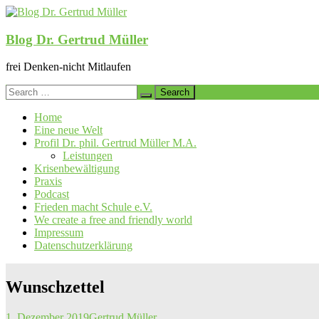
Skip
to
content
Blog Dr. Gertrud Müller
frei Denken-nicht Mitlaufen
Search
for:
Home
Eine neue Welt
Profil Dr. phil. Gertrud Müller M.A.
Leistungen
Krisenbewältigung
Praxis
Podcast
Frieden macht Schule e.V.
We create a free and friendly world
Impressum
Datenschutzerklärung
Wunschzettel
1. Dezember 2019
Gertrud Müller