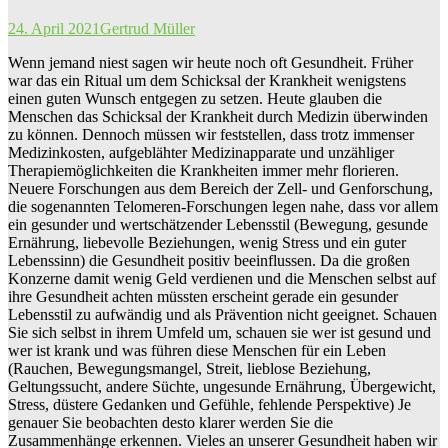
24. April 2021
Gertrud Müller
Wenn jemand niest sagen wir heute noch oft Gesundheit. Früher
war das ein Ritual um dem Schicksal der Krankheit wenigstens
einen guten Wunsch entgegen zu setzen. Heute glauben die
Menschen das Schicksal der Krankheit durch Medizin überwinden
zu können. Dennoch müssen wir feststellen, dass trotz immenser
Medizinkosten, aufgeblähter Medizinapparate und unzähliger
Therapiemöglichkeiten die Krankheiten immer mehr florieren.
Neuere Forschungen aus dem Bereich der Zell- und Genforschung,
die sogenannten Telomeren-Forschungen legen nahe, dass vor allem
ein gesunder und wertschätzender Lebensstil (Bewegung, gesunde
Ernährung, liebevolle Beziehungen, wenig Stress und ein guter
Lebenssinn) die Gesundheit positiv beeinflussen. Da die großen
Konzerne damit wenig Geld verdienen und die Menschen selbst auf
ihre Gesundheit achten müssten erscheint gerade ein gesunder
Lebensstil zu aufwändig und als Prävention nicht geeignet. Schauen
Sie sich selbst in ihrem Umfeld um, schauen sie wer ist gesund und
wer ist krank und was führen diese Menschen für ein Leben
(Rauchen, Bewegungsmangel, Streit, lieblose Beziehung,
Geltungssucht, andere Süchte, ungesunde Ernährung, Übergewicht,
Stress, düstere Gedanken und Gefühle, fehlende Perspektive) Je
genauer Sie beobachten desto klarer werden Sie die
Zusammenhänge erkennen. Vieles an unserer Gesundheit haben wir