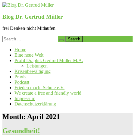
Skip
to
content
Blog Dr. Gertrud Müller
frei Denken-nicht Mitlaufen
Search
for:
Home
Eine neue Welt
Profil Dr. phil. Gertrud Müller M.A.
Leistungen
Krisenbewältigung
Praxis
Podcast
Frieden macht Schule e.V.
We create a free and friendly world
Impressum
Datenschutzerklärung
Month:
April 2021
Gesundheit!