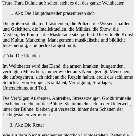
Trara Trara Bühne auf: schon steht es da, das ganze Welttheater.
Akt: Die Hauptdarsteller präsentieren sich
Die großen sichtbaren Präsidenten, die Polizei, die Wissenschaftler
und Gelehrten, die Intellektuellen, die Militärs, die Show, die
Medien, der Pomp – die Maskerade sitzt perfekt. Die virtuelle Kunst
und Kultur, Marketing, Management, musikalische und bildliche
Inszenierung, sind perfekt abgestimmt.
2.Akt: Die Elenden
Im Welttheater wird das Elend, die armen kranken, hungernden,
verfolgten Menschen, immer wieder aufs Neue gezeigt. Menschen,
die aufbegehren, sich nicht an die Regeln halten, ereilt das schlimme
Schicksal von Hunger, Krankheit, Verfolgung, Straflager,
Umerziehung und Tod.
Die Verfolger, Ausbeuter, Antreiber, Stresserzeuger, Großkriminelle
erscheinen nicht auf der Bühne. Sie tummeln sich in der Unterwelt,
unter der Bühne, bleiben gut versteckt, hinter dem Schatten der
Lichtgestalten verborgen.
Akt: Die Retter
Wie aus dem Nichts erscheinen plötzlich Lichtgestalten, Retter die