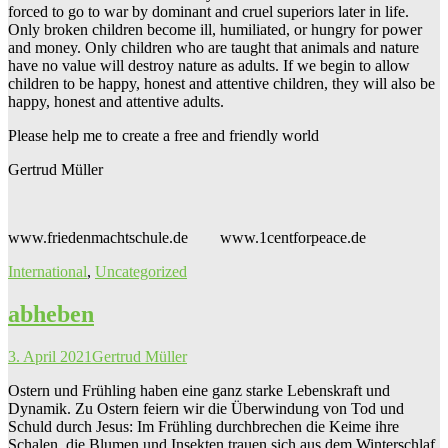
forced to go to war by dominant and cruel superiors later in life.
Only broken children become ill, humiliated, or hungry for power
and money. Only children who are taught that animals and nature
have no value will destroy nature as adults. If we begin to allow
children to be happy, honest and attentive children, they will also be
happy, honest and attentive adults.
Please help me to create a free and friendly world
Gertrud Müller
www.friedenmachtschule.de www.1centforpeace.de
International
,
Uncategorized
abheben
3. April 2021
Gertrud Müller
Ostern und Frühling haben eine ganz starke Lebenskraft und
Dynamik. Zu Ostern feiern wir die Überwindung von Tod und
Schuld durch Jesus: Im Frühling durchbrechen die Keime ihre
Schalen, die Blumen und Insekten trauen sich aus dem Winterschlaf,