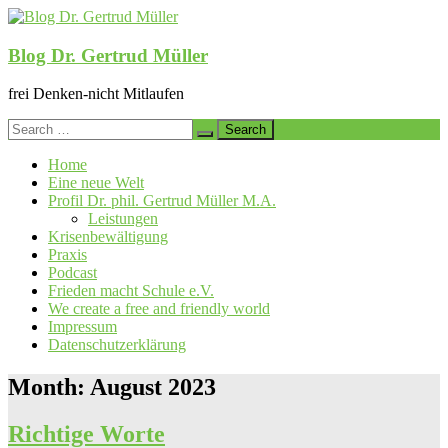
Skip
to
content
Blog Dr. Gertrud Müller
frei Denken-nicht Mitlaufen
Search
for:
Home
Eine neue Welt
Profil Dr. phil. Gertrud Müller M.A.
Leistungen
Krisenbewältigung
Praxis
Podcast
Frieden macht Schule e.V.
We create a free and friendly world
Impressum
Datenschutzerklärung
Month:
August 2023
Richtige Worte