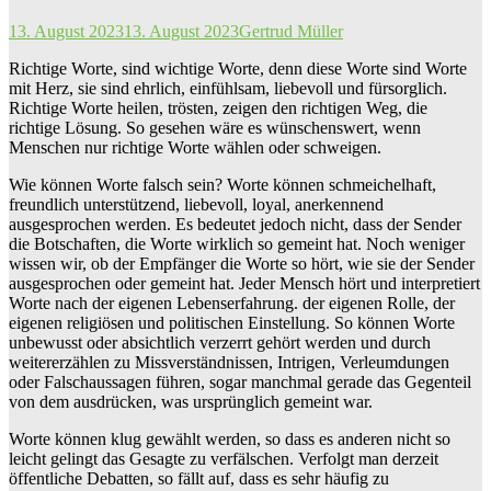
13. August 2023
13. August 2023
Gertrud Müller
Richtige Worte, sind wichtige Worte, denn diese Worte sind Worte
mit Herz, sie sind ehrlich, einfühlsam, liebevoll und fürsorglich.
Richtige Worte heilen, trösten, zeigen den richtigen Weg, die
richtige Lösung. So gesehen wäre es wünschenswert, wenn
Menschen nur richtige Worte wählen oder schweigen.
Wie können Worte falsch sein? Worte können schmeichelhaft,
freundlich unterstützend, liebevoll, loyal, anerkennend
ausgesprochen werden. Es bedeutet jedoch nicht, dass der Sender
die Botschaften, die Worte wirklich so gemeint hat. Noch weniger
wissen wir, ob der Empfänger die Worte so hört, wie sie der Sender
ausgesprochen oder gemeint hat. Jeder Mensch hört und interpretiert
Worte nach der eigenen Lebenserfahrung. der eigenen Rolle, der
eigenen religiösen und politischen Einstellung. So können Worte
unbewusst oder absichtlich verzerrt gehört werden und durch
weitererzählen zu Missverständnissen, Intrigen, Verleumdungen
oder Falschaussagen führen, sogar manchmal gerade das Gegenteil
von dem ausdrücken, was ursprünglich gemeint war.
Worte können klug gewählt werden, so dass es anderen nicht so
leicht gelingt das Gesagte zu verfälschen. Verfolgt man derzeit
öffentliche Debatten, so fällt auf, dass es sehr häufig zu