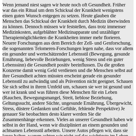
Wenn jemand niest sagen wir heute noch oft Gesundheit. Früher
war das ein Ritual um dem Schicksal der Krankheit wenigstens
einen guten Wunsch entgegen zu setzen. Heute glauben die
Menschen das Schicksal der Krankheit durch Medizin überwinden
zu können. Dennoch müssen wir feststellen, dass trotz immenser
Medizinkosten, aufgeblähter Medizinapparate und unzähliger
Therapiemöglichkeiten die Krankheiten immer mehr florieren.
Neuere Forschungen aus dem Bereich der Zell- und Genforschung,
die sogenannten Telomeren-Forschungen legen nahe, dass vor allem
ein gesunder und wertschätzender Lebensstil (Bewegung, gesunde
Ernährung, liebevolle Beziehungen, wenig Stress und ein guter
Lebenssinn) die Gesundheit positiv beeinflussen. Da die großen
Konzerne damit wenig Geld verdienen und die Menschen selbst auf
ihre Gesundheit achten müssten erscheint gerade ein gesunder
Lebensstil zu aufwändig und als Prävention nicht geeignet. Schauen
Sie sich selbst in ihrem Umfeld um, schauen sie wer ist gesund und
wer ist krank und was führen diese Menschen für ein Leben
(Rauchen, Bewegungsmangel, Streit, lieblose Beziehung,
Geltungssucht, andere Süchte, ungesunde Ernährung, Übergewicht,
Stress, düstere Gedanken und Gefühle, fehlende Perspektive) Je
genauer Sie beobachten desto klarer werden Sie die
Zusammenhänge erkennen. Vieles an unserer Gesundheit haben wir
selbst in der Hand, wenn wir diszipliniert an einem gesunden und
achtsamen Lebensstil arbeiten. Unsere Autos pflegen wir, dass sie
lange halten, warum achten wir nicht auf das wichtigste im Leben,