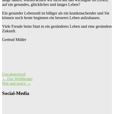
auf ein gesundes, glückliches und langes Leben?
Ein gesunder Lebensstil ist billiger als ein krankmachender und Sie
können noch heute beginnen ein besseres Leben aufzubauen.
Viele Freude beim Start in ein gesünderes Leben und eine gesündere
Zukunft.
Gertrud Müller
Uncategorized
Post
←
Das Welttheater
War and peace
→
navigation
Social-Media