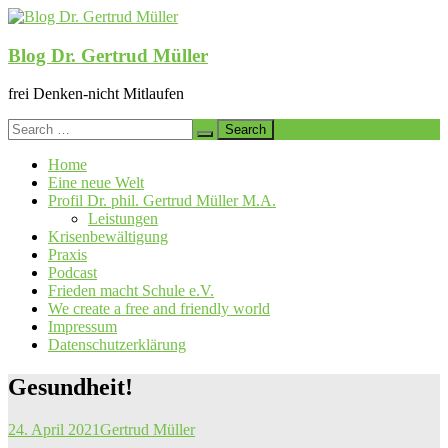
Skip
to
content
Blog Dr. Gertrud Müller
frei Denken-nicht Mitlaufen
Search
for:
Home
Eine neue Welt
Profil Dr. phil. Gertrud Müller M.A.
Leistungen
Krisenbewältigung
Praxis
Podcast
Frieden macht Schule e.V.
We create a free and friendly world
Impressum
Datenschutzerklärung
Gesundheit!
24. April 2021
Gertrud Müller