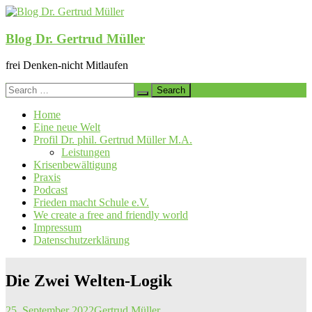
Skip
to
content
Blog Dr. Gertrud Müller
frei Denken-nicht Mitlaufen
Search
for:
Home
Eine neue Welt
Profil Dr. phil. Gertrud Müller M.A.
Leistungen
Krisenbewältigung
Praxis
Podcast
Frieden macht Schule e.V.
We create a free and friendly world
Impressum
Datenschutzerklärung
Die Zwei Welten-Logik
25. September 2022
Gertrud Müller