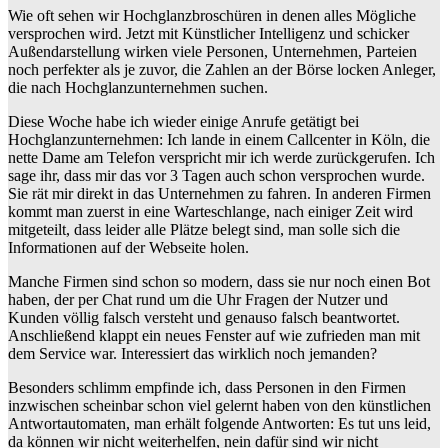
Wie oft sehen wir Hochglanzbroschüren in denen alles Mögliche
versprochen wird. Jetzt mit Künstlicher Intelligenz und schicker
Außendarstellung wirken viele Personen, Unternehmen, Parteien
noch perfekter als je zuvor, die Zahlen an der Börse locken Anleger,
die nach Hochglanzunternehmen suchen.
Diese Woche habe ich wieder einige Anrufe getätigt bei
Hochglanzunternehmen: Ich lande in einem Callcenter in Köln, die
nette Dame am Telefon verspricht mir ich werde zurückgerufen. Ich
sage ihr, dass mir das vor 3 Tagen auch schon versprochen wurde.
Sie rät mir direkt in das Unternehmen zu fahren. In anderen Firmen
kommt man zuerst in eine Warteschlange, nach einiger Zeit wird
mitgeteilt, dass leider alle Plätze belegt sind, man solle sich die
Informationen auf der Webseite holen.
Manche Firmen sind schon so modern, dass sie nur noch einen Bot
haben, der per Chat rund um die Uhr Fragen der Nutzer und
Kunden völlig falsch versteht und genauso falsch beantwortet.
Anschließend klappt ein neues Fenster auf wie zufrieden man mit
dem Service war. Interessiert das wirklich noch jemanden?
Besonders schlimm empfinde ich, dass Personen in den Firmen
inzwischen scheinbar schon viel gelernt haben von den künstlichen
Antwortautomaten, man erhält folgende Antworten: Es tut uns leid,
da können wir nicht weiterhelfen, nein dafür sind wir nicht