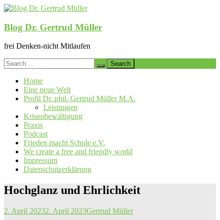
Skip
to
content
Blog Dr. Gertrud Müller
frei Denken-nicht Mitlaufen
Search
for:
Home
Eine neue Welt
Profil Dr. phil. Gertrud Müller M.A.
Leistungen
Krisenbewältigung
Praxis
Podcast
Frieden macht Schule e.V.
We create a free and friendly world
Impressum
Datenschutzerklärung
Hochglanz und Ehrlichkeit
2. April 2023
2. April 2023
Gertrud Müller