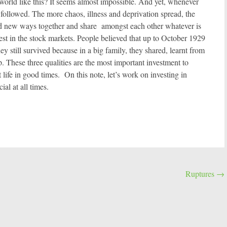
world like this? It seems almost impossible. And yet, whenever
followed. The more chaos, illness and deprivation spread, the
ind new ways together and share amongst each other whatever is
nvest in the stock markets. People believed that up to October 1929
hey still survived because in a big family, they shared, learnt from
. These three qualities are the most important investment to
t life in good times. On this note, let’s work on investing in
ial at all times.
Ruptures
→