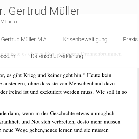
r. Gertrud Müller
 Mitlaufen
l. Gertrud Müller M.A.
Krisenbewältigung
Praxis
eute müsste es eher heißen, wir hören Drohnenbrummen
ressum
Datenschutzerklärung
or, es gibt Krieg und keiner geht hin.“ Heute kein
e ansteuern, ohne dass sie von Menschenhand dazu
der Feind ist und exekutiert werden muss. Wie soll in so
ade dann, wenn in der Geschichte etwas unmöglich
rankheit und Not sich verbreiten, desto mehr müssen
en neue Wege gehen,neues lernen und sie müssen