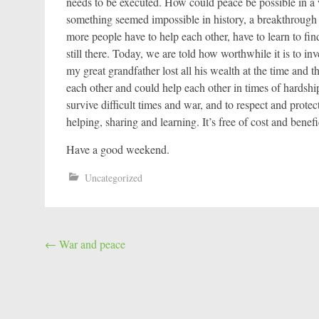
needs to be executed. How could peace be possible in a 
something seemed impossible in history, a breakthrough 
more people have to help each other, have to learn to f
still there. Today, we are told how worthwhile it is to i
my great grandfather lost all his wealth at the time and t
each other and could help each other in times of hardship
survive difficult times and war, and to respect and protec
helping, sharing and learning. It’s free of cost and benefic
Have a good weekend.
Uncategorized
Post
←
War and peace
navigation