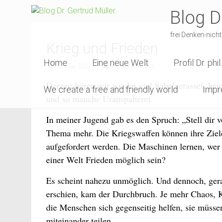
Skip
Blog D
to
content
frei Denken-nicht
Krieg und Frieden
Home
Eine neue Welt
Profil Dr. phi
1. Mai 2021
Gertrud Müller
Derzeit hören wir wieder viel Säbelgerassel, h
We create a free and friendly world
Imp
und so manche Uranspalterei.
In meiner Jugend gab es den Spruch: „Stell dir v
Thema mehr. Die Kriegswaffen können ihre Ziel
aufgefordert werden. Die Maschinen lernen, wer 
einer Welt Frieden möglich sein?
Es scheint nahezu unmöglich. Und dennoch, ger
erschien, kam der Durchbruch. Je mehr Chaos, K
die Menschen sich gegenseitig helfen, sie müss
miteinander teilen.