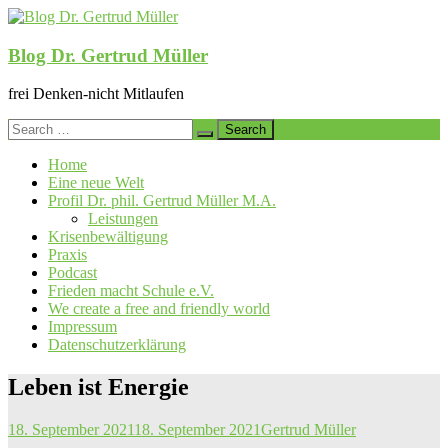
Skip
to
content
Blog Dr. Gertrud Müller
frei Denken-nicht Mitlaufen
Search
for:
Home
Eine neue Welt
Profil Dr. phil. Gertrud Müller M.A.
Leistungen
Krisenbewältigung
Praxis
Podcast
Frieden macht Schule e.V.
We create a free and friendly world
Impressum
Datenschutzerklärung
Leben ist Energie
18. September 2021
18. September 2021
Gertrud Müller