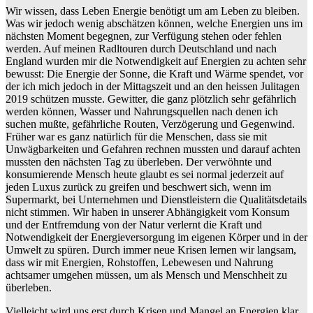
Wir wissen, dass Leben Energie benötigt um am Leben zu bleiben.
Was wir jedoch wenig abschätzen können, welche Energien uns im
nächsten Moment begegnen, zur Verfügung stehen oder fehlen
werden. Auf meinen Radltouren durch Deutschland und nach
England wurden mir die Notwendigkeit auf Energien zu achten sehr
bewusst: Die Energie der Sonne, die Kraft und Wärme spendet, vor
der ich mich jedoch in der Mittagszeit und an den heissen Julitagen
2019 schützen musste. Gewitter, die ganz plötzlich sehr gefährlich
werden können, Wasser und Nahrungsquellen nach denen ich
suchen mußte, gefährliche Routen, Verzögerung und Gegenwind.
Früher war es ganz natürlich für die Menschen, dass sie mit
Unwägbarkeiten und Gefahren rechnen mussten und darauf achten
mussten den nächsten Tag zu überleben. Der verwöhnte und
konsumierende Mensch heute glaubt es sei normal jederzeit auf
jeden Luxus zurück zu greifen und beschwert sich, wenn im
Supermarkt, bei Unternehmen und Dienstleistern die Qualitätsdetails
nicht stimmen. Wir haben in unserer Abhängigkeit vom Konsum
und der Entfremdung von der Natur verlernt die Kraft und
Notwendigkeit der Energieversorgung im eigenen Körper und in der
Umwelt zu spüren. Durch immer neue Krisen lernen wir langsam,
dass wir mit Energien, Rohstoffen, Lebewesen und Nahrung
achtsamer umgehen müssen, um als Mensch und Menschheit zu
überleben.
Vielleicht wird uns erst durch Krisen und Mangel an Energien klar,